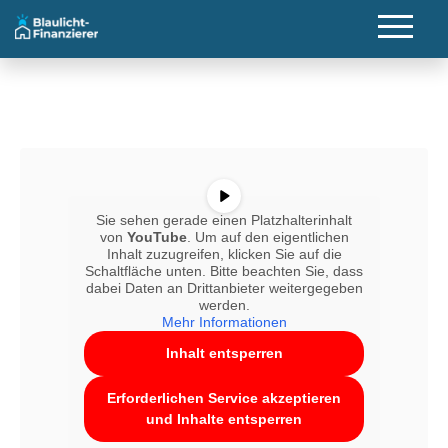
Zum Haupmenü
Zum Inhalt
Zum Footer
Sie sehen gerade einen Platzhalterinhalt
von
YouTube
. Um auf den eigentlichen
Inhalt zuzugreifen, klicken Sie auf die
Schaltfläche unten. Bitte beachten Sie, dass
dabei Daten an Drittanbieter weitergegeben
werden.
Mehr Informationen
Inhalt entsperren
Erforderlichen Service akzeptieren
und Inhalte entsperren