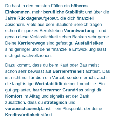
Du hast in den meisten Fällen ein
höheres
Einkommen
, mehr
berufliche Stabilität
und über die
Jahre
Rücklagen
aufgebaut, die dich finanziell
absichern. Viele aus dem Blaulicht-Bereich tragen
schon ihr ganzes Berufsleben
Verantwortung
– und
genau diese Verlässlichkeit sehen Banken sehr gerne.
Deine
Karrierewege
sind gefestigt,
Ausfallrisiken
sind geringer und deine finanzielle Entwicklung lässt
sich gut nachvollziehen.
Dazu kommt, dass du beim Kauf oder Bau meist
schon sehr bewusst auf
Barrierefreiheit
achtest. Das
ist nicht nur für dich ein Vorteil, sondern erhöht auch
die langfristige
Wertstabilität
deiner Immobilie. Ein
gut geplanter,
barrierearmer Grundriss
bringt dir
Komfort
im Alltag und signalisiert der Bank
zusätzlich, dass du
strategisch
und
vorausschauend
planst – ein Pluspunkt, der deine
Kreditwürdigkeit
stärkt.